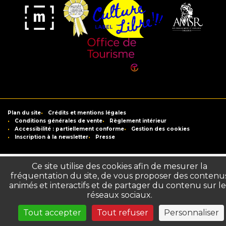
Musée
Label
Musée
Association
Joyeux
Culture
de
des
Mom'Art
Libre
France
Amis
du
Office
Musée
de
Saint-
Tourisme
Plan du site
Crédits et mentions légales
Raymond
de
Conditions générales de vente
Règlement intérieur
Accessibilité : partiellement conforme
Gestion des cookies
Toulouse
Inscription à la newsletter
Presse
Ce site utilise des cookies afin de mesurer la
fréquentation du site, de vous proposer des contenu
animés et interactifs et de partager du contenu sur le
réseaux sociaux.
Tout accepter
Tout refuser
Personnaliser