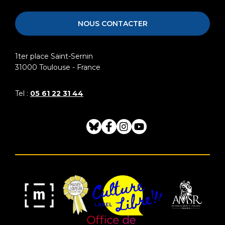
Raymond
Toulouse
NOUS CONTACTER
1ter place Saint-Sernin
31000
Toulouse - France
Tel :
05 61 22 31 44
Bluesky
Facebook
Instagram
Youtube
Musée
Label
Musée
Association