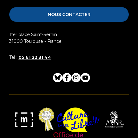
Raymond
Toulouse
NOUS CONTACTER
1ter place Saint-Sernin
31000
Toulouse - France
Tel :
05 61 22 31 44
Bluesky
Facebook
Instagram
Youtube
Musée
Label
Musée
Association