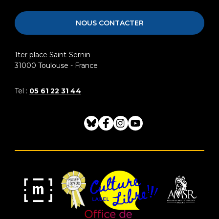
Raymond
Toulouse
NOUS CONTACTER
1ter place Saint-Sernin
31000
Toulouse - France
Tel :
05 61 22 31 44
Bluesky
Facebook
Instagram
Youtube
Musée
Label
Musée
Association