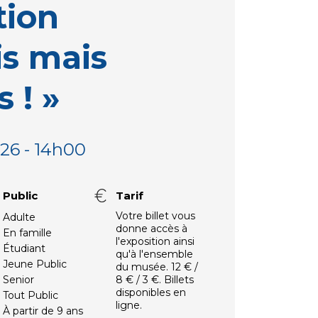
tion
is mais
 ! »
2026 - 14h00
Public
Tarif
Votre billet vous
Adulte
donne accès à
En famille
l'exposition ainsi
Étudiant
qu'à l'ensemble
Jeune Public
du musée. 12 € /
Senior
8 € / 3 €. Billets
disponibles en
Tout Public
ligne.
À partir de 9 ans