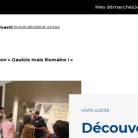
Mes démarches
J
ement
Horaires détaillés et contact
Aller
à
on « Gaulois mais Romains ! »
la
ation
recherche
VISITE GUIDÉE
Découv