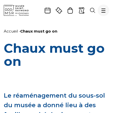
Gestion de vos préférences sur les cookies
Aller
Aller
Aller
Aller
Aller
au
à
à
au
au
Accueil
Chaux must go on
contenu
la
la
pied
plan
principal
navigation
recherche
de
du
Chaux must go
page
site
on
Le réaménagement du sous-sol
du musée a donné lieu à des