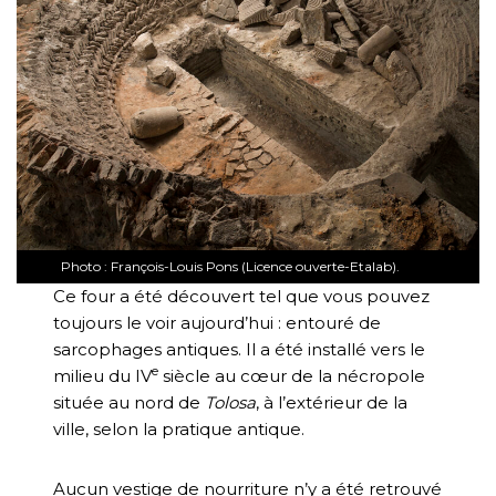
Photo : François-Louis Pons (Licence ouverte-Etalab).
Ce four a été découvert tel que vous pouvez
toujours le voir aujourd’hui : entouré de
sarcophages antiques. Il a été installé vers le
e
milieu du IV
siècle au cœur de la nécropole
située au nord de
Tolosa
, à l’extérieur de la
ville, selon la pratique antique.
Aucun vestige de nourriture n’y a été retrouvé