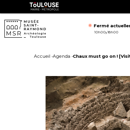
Gestion de vos préférences sur les cookies
Toulouse
métropole
Fermé actuell
10h00
18h00
Aller
Aller
au
à
Accueil
Agenda
Chaux must go on ! [Visit
contenu
la
principal
navig