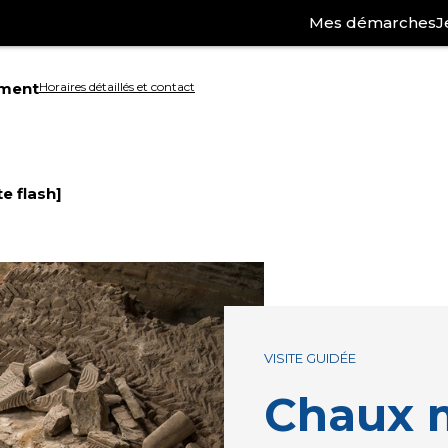
Mes démarches
J
ement
Horaires détaillés et contact
Aller
à
e flash]
la
ation
recherche
VISITE GUIDÉE
Chaux m