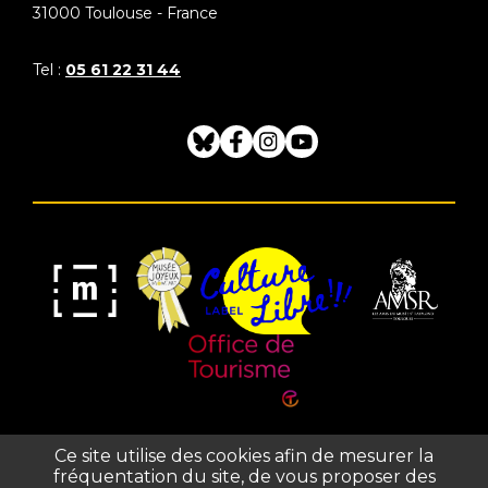
31000
Toulouse - France
Tel :
05 61 22 31 44
Bluesky
Facebook
Instagram
Youtube
Musée
Label
Musée
Association
Joyeux
Culture
de
des
Mom'Art
Libre
France
Amis
du
Office
Musée
Ce site utilise des cookies afin de mesurer la
de
fréquentation du site, de vous proposer des
Saint-
Tourisme