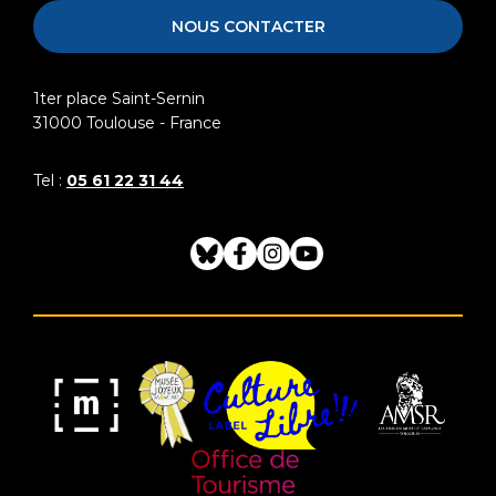
NOUS CONTACTER
1ter place Saint-Sernin
31000
Toulouse - France
Tel :
05 61 22 31 44
Bluesky
Facebook
Instagram
Youtube
Musée
Label
Musée
Association
Joyeux
Culture
de
des