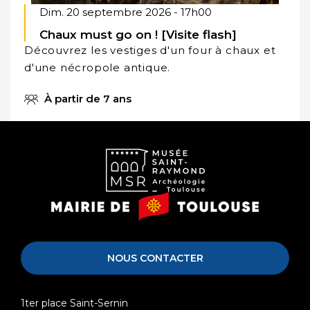
Dim. 20 septembre 2026 - 17h00
Chaux must go on ! [Visite flash]
Découvrez les vestiges d'un four à chaux et
d'une nécropole antique.
À partir de 7 ans
Musée
Mairie
Saint-
de
Raymond
Toulouse
NOUS CONTACTER
1ter place Saint-Sernin