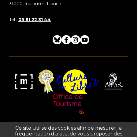
31000
Toulouse - France
Tel :
05 61 22 31 44
Bluesky
Facebook
Instagram
Youtube
Musée
Label
Musée
Association
Joyeux
Culture
de
des
Mom'Art
Libre
France
Amis
du
Office
Musée
Ce site utilise des cookies afin de mesurer la
de
fréquentation du site, de vous proposer des
Saint-
Tourisme