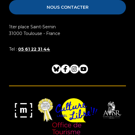
NOUS CONTACTER
1ter place Saint-Sernin
31000
Toulouse - France
Tel :
05 61 22 31 44
Bluesky
Facebook
Instagram
Youtube
Musée
Label
Musée
Association
Joyeux
Culture
de
des