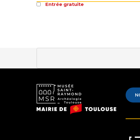
Entrée gratuite
N
Musée
Mairie
Saint-
de
Raymond
Toulouse