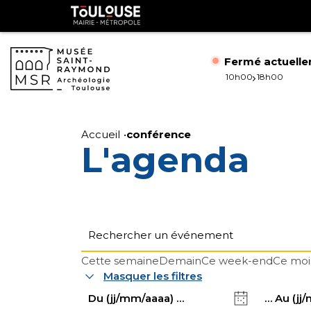
Gestion de vos préférences sur les cookies
Toulouse
métropole
Fermé actuell
10h00
18h00
Aller
Aller
au
à
Accueil
conférence
L'agenda
contenu
la
principal
navig
Cette semaine
Demain
Ce week-end
Ce moi
Masquer les filtres
Date
Date
de
de
début
fin