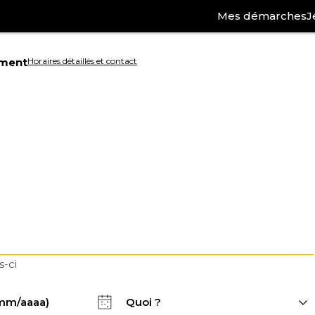
Mes démarches
J
ement
Horaires détaillés et contact
Aller
à
la
ation
recherche
s-ci
Quoi ?