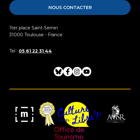
NOUS CONTACTER
1ter place Saint-Sernin
31000
Toulouse - France
Tel :
05 61 22 31 44
Bluesky
Facebook
Instagram
Youtube
Musée
Label
Musée
Association
Joyeux
Culture
de
des