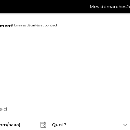
Mes démarches
J
ement
Horaires détaillés et contact
Aller
à
la
ation
recherche
s-ci
Quoi ?