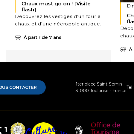
Chaux must go on ! [Visite
Di
flash]
Ch
Découvrez les vestiges d'un four à
fl
chaux et d'une nécropole antique.
Décou
chaux
À partir de 7 ans
À 
1ter place Saint-Sernin
OUS CONTACTER
Tel 
31000
Toulouse - France