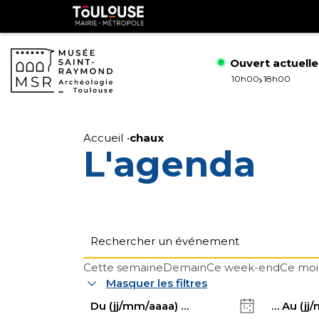
Gestion de vos préférences sur les cookies
Toulouse
métropole
Ouvert actuell
10h00
18h00
Aller
Aller
au
à
Accueil
chaux
L'agenda
contenu
la
principal
navig
Cette semaine
Demain
Ce week-end
Ce moi
Masquer les filtres
Date
Date
de
de
début
fin