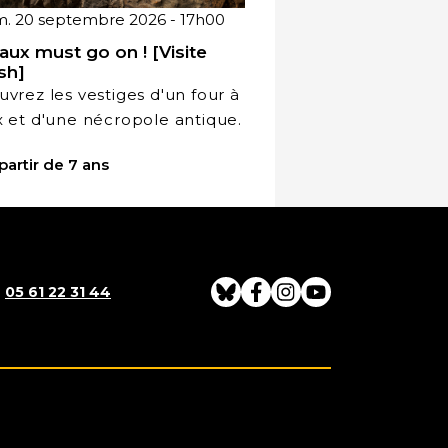
m. 20 septembre 2026 - 17h00
aux must go on ! [Visite
ash]
vrez les vestiges d'un four à
 et d'une nécropole antique.
partir de 7 ans
:
05 61 22 31 44
Bluesky
Facebook
Instagram
Youtube