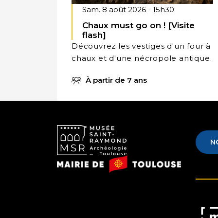
Sam. 8 août 2026 - 15h30
Chaux must go on ! [Visite
flash]
Découvrez les vestiges d'un four à
chaux et d'une nécropole antique.
À partir de 7 ans
N
Musée
Mairie
Saint-
de
Raymond
Toulouse