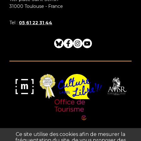
31000
Toulouse - France
Tel :
05 61 22 31 44
Bluesky
Facebook
Instagram
Youtube
Musée
Label
Musée
Association
Joyeux
Culture
de
des
Mom'Art
Libre
France
Amis
du
Office
Musée
Ce site utilise des cookies afin de mesurer la
de
fréquentation du site, de vous proposer des
Saint-