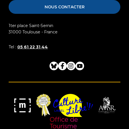
NOUS CONTACTER
1ter place Saint-Sernin
31000
Toulouse - France
Tel :
05 61 22 31 44
Bluesky
Facebook
Instagram
Youtube
Musée
Label
Musée
Association
Joyeux
Culture
de
des