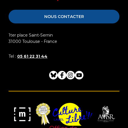
Raymond
Toulouse
NOUS CONTACTER
1ter place Saint-Sernin
31000
Toulouse - France
Tel :
05 61 22 31 44
Bluesky
Facebook
Instagram
Youtube