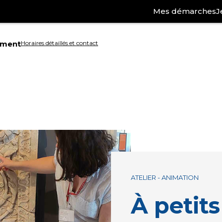
Mes démarches
J
ement
Horaires détaillés et contact
Aller
à
la
ation
recherche
ATELIER - ANIMATION
À petits