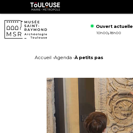
Gestion de vos préférences sur les cookies
Toulouse
métropole
Ouvert actuell
10h00
18h00
Aller
Aller
au
à
Accueil
Agenda
À petits pas
contenu
la
principal
navig